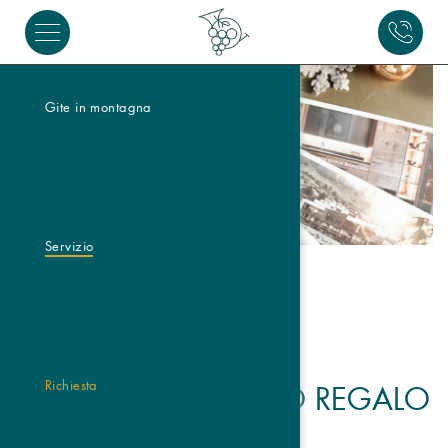
Gite in montagna
Servizio
Richiesta
BUONI D’ACQUISTO REGALO