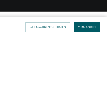
DATENSCHUTZRICHTLINIEN
VERSTANDEN
JETZT BUCHEN
JETZT ANFRAGEN