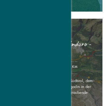
Nr. 001 3-Länder - Enduro -
Trails
SCHWIERIGKEIT: 3 | LÄNGE: 36 KM
Biken zwischen dem Vinschgau in Südtirol, dem
österreichischen Inntal und dem Engadin in der
Schweiz: drei Staaten, eine atemberaubende
Landschaft mit ...