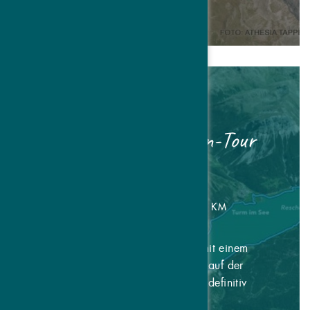
Nr. 002 Plamortböden-Tour
SCHWIERIGKEIT: 2 | LÄNGE: 25 KM
Es gibt nur wenige Hochplateaus mit einem
derartigen Blick ins Vinschgau wie auf der
Anhöhe Plamort. Diese Aussicht ist definitiv
einzigartig, daran ...