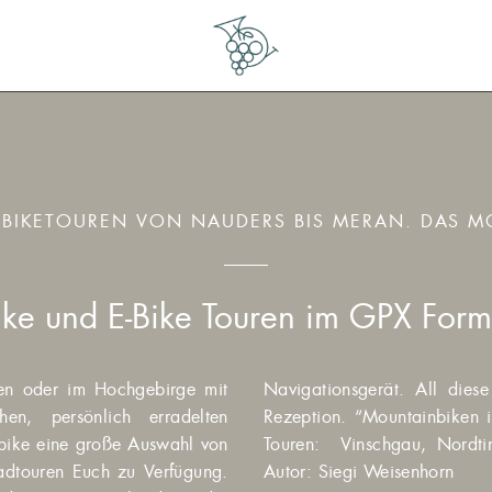
NBIKETOUREN VON NAUDERS BIS MERAN. DAS M
ike und E-Bike Touren im GPX Form
en oder im Hochgebirge mit
ihr auch im Buch an unserer
en, persönlich erradelten
e schönsten Trails und MTB-
olbike eine große Auswahl von
ivigno, Bormio, Valtellina.
adtouren Euch zu Verfügung.
Autor: Siegi Weisenhorn