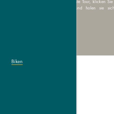
Öffnen Sie die Gewünschte Tour, klicken S
rechten Maustaste an und holen sie si
Biken