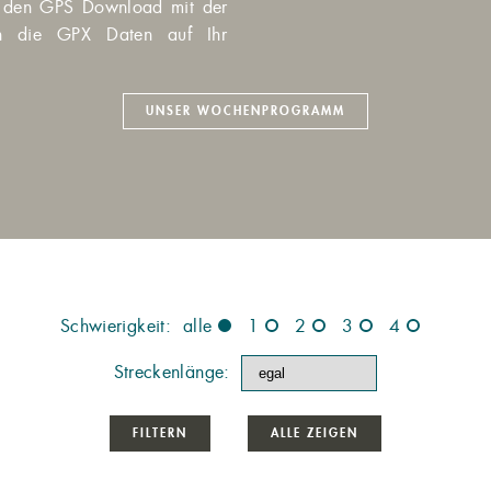
ie den GPS Download mit der
ch die GPX Daten auf Ihr
UNSER WOCHENPROGRAMM
Schwierigkeit: alle
1
2
3
4
Streckenlänge:
FILTERN
ALLE ZEIGEN