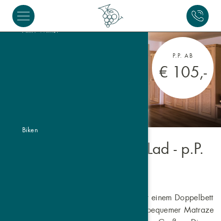
Aktiv Winter
P.P. AB
€ 105,-
Biken
Familienzimmer Piz Lad
- p.P.
ab
€ 105,-
Das Familienzimmer “Piz Lad” bietet mit einem Doppelbett
und einem vollwertigen Schlafsofa mit bequemer Matraze