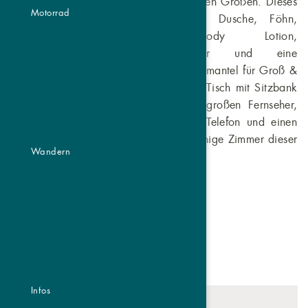
Platz für alle, von den Kleinen bis zu den Großen. Dieses
Motorrad
Zimmer hate ein Badezimmer mit Dusche, Föhn,
Shampoo, Conditioner, Body Lotion,
Damenhygieneprodukte, Handtücher und eine
Wellnesstasche mit Pantoffeln und Bademantel für Groß &
Klein. Zusätzlich verfügt es über einen Tisch mit Sitzbank
oder Schreibtisch, Garderobe, einen großen Fernseher,
Highspeed W-Lan, Sat-TV/Radio, ein Telefon und einen
Wanderrucksack für Ihre Abenteuer. Einige Zimmer dieser
Wandern
Kategorie bieten zudem einen Balkon.
JETZT ANFRAGEN
Infos