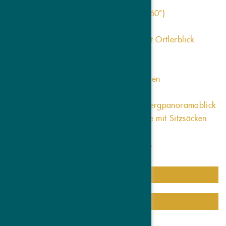
wohl duftende Zirben-Bio-Sauna (60°)
Bademäntel
großzügige Fichtensauna (90°) mit Ortlerblick
Föhn
Silent Lounge im Kerzenschein
Edler Spa-Ruheraum mit Relaxbetten
Kuscheldecken und Leselicht
Heller Ruheraum mit herrlichem Bergpanoramablick
Stilvolle Panorama Sonnenterrasse mit Sitzsäcken
und Sonnenliegen
Teelounge mit Sitzecke und Snacks
MEHR ERFAHREN
ZUR ZIMMERÜBERSICHT