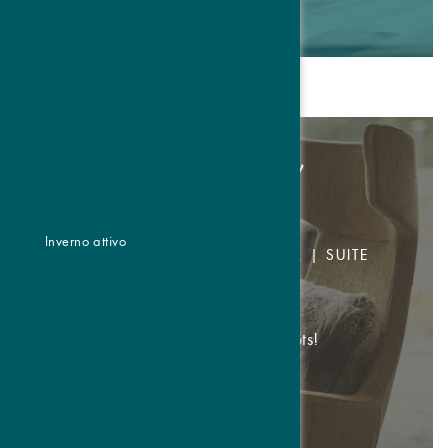
DETTAGLI & PRENOTARE
-20% sui buchi liberi!
Inverno attivo
CAMERA DOPPIA DA € 95,- P.P. | SUITE
DA € 126,- P.P.
Top Deals on selected dates & spots!
DETTAGLI & PRENOTARE