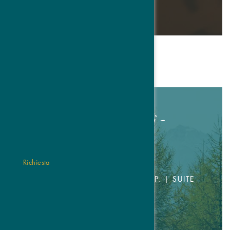
DETTAGLI & PRENOTARE
Erscursioni autunnali -
montagne nella luce
Richiesta
7 GIORNI
CAMERA DOPPIA DA € 651,- P.P. | SUITE
DA € 980,- P.P.
27.09. - 11.10.2026