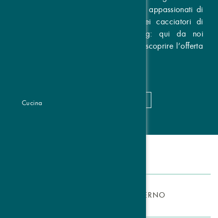
triplice frontiera in moto, o che siate appassionati di
gite in montagna, o che siate dei cacciatori di
offerte o appassionati di shopping: qui da noi
troverete ciò che fa per voi. Venite a scoprire l’offerta
perfetta! Buon divertimento!
MAGGIORI DETTAGLI
Cucina
TUTTE
ESTATE
INVERNO