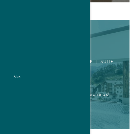
Short Break Deluxe
1 ½ GIORNI
CAMERA DOPPIA DA € 162,- P.P. | SUITE
DA € 179,- P.P.
14.05.-01.11.2026
Bike
paga 1 notte, goditi 2 giorni di puro relax!
DETTAGLI & PRENOTARE