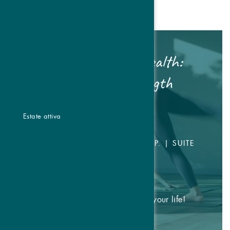
Pilates & Women's Health:
Female Cycle & Strength
Retreat
Estate attiva
CAMERA DOPPIA DA € 476,- P.P. | SUITE
DA € 546,- P.P.
23.10.2026 - 25.10.2026
Move with intention & cycle sync your life!