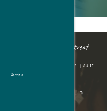
DETTAGLI & PRENOTARE
4=3 Body & Mind-Retreat
4 GIORNI
CAMERA DOPPIA DA € 563,- P.P. | SUITE
DA € 673,- P.P.
Servizio
06.09.-01.11.2026
Goditi 4½ giorni e pagane solo 3… Ti
regaliamo un giorno di vacanza!