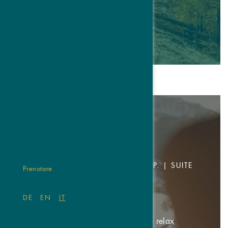
La natura nel suo abito più bello
DETTAGLI & PRENOTARE
Settimana di Sauna
7 GIORNI
CAMERA DOPPIA DA € 742,- P.P. | SUITE
Prenotare
DA € 1.092,- P.P.
11.10 - 28.10.2026
DE
EN
IT
Una settimana ricca di emozioni e relax