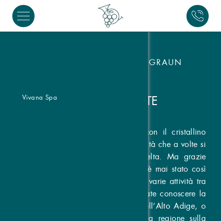
LE MIGLIORI OFFERTE A GRAUN
Vivana Spa
TUTTE LE OFFERTE
L’altopiano dei laghi Passo Resia con il cristallino
lago di Resia offre così tante possibilità che a volte si
ha veramente l’imbarazzo della scelta. Ma grazie
all’Hotel Traube Post, scegliere non è mai stato così
facile: abbiamo fatto una lista delle varie attività tra
le quali potrete scegliere. Che vogliate conoscere la
cucina tipica della Val Venosta e dell’Alto Adige, o
vogliate scoprire i passi alpini della regione sulla