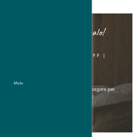
10=9 un giorno in regalo!
10 GIORNI
CAMERA DOPPIA DA € 1.040,- P.P. |
SUITE DA € 1.390,- P.P.
04.10.-01.11.2026
Moto
Godetevi 10 giorni di vacanza e pagate per
9… un giorno ve lo regaliamo noi!
DETTAGLI & PRENOTARE