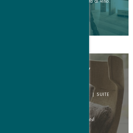
Una settimana interamente dedicata al vino.
DETTAGLI & PRENOTARE
-20% sui buchi liberi!
CAMERA DOPPIA DA € 95,- P.P. | SUITE
DA € 126,- P.P.
Top Deals on selected dates & spots!