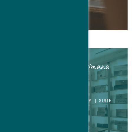
DETTAGLI & PRENOTARE
7=6 Traube Post settimana
dei vini
7 GIORNI
CAMERA DOPPIA DA € 798,- P.P. | SUITE
DA € 1.148,- P.P.
18.10. - 25.10.2026