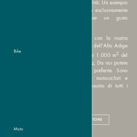
anche sempre servizi di altissima qualità. Un esempio
è la nostra cucina in cui lavoriamo esclusivamente
con ingredienti
regionali
– per un gusto
imparagonabile.
Assaggiate i nostri piatti deliziosi con la nostra
mezza pensione
benessere. Lo spirito dell’Alto Adige
Bike
2
e della Val Venosta si sente anche sui 1.000 m
del
nostro centro di benessere
SPA Vivana
, Da noi potete
rilassarvi e staccare la spina come preferite. Sono
anche inclusi numerosi servizi per motociclisti e
alpinisti. In seguito, trovate un riassunto di tutti i
servizi inclusi.
INFORMAZIONI DI PRENOTAZIONE
Moto