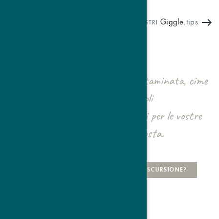
Giggle
.tips
I NOSTRI
200 chilometri di natura incontaminata, cime
incantate e piacevoli
passeggiate: ecco gli ingredienti per le vostre
escursioni in Val Venosta.
PRONTI A PARTIRE PER LA VOSTRA ESCURSIONE?