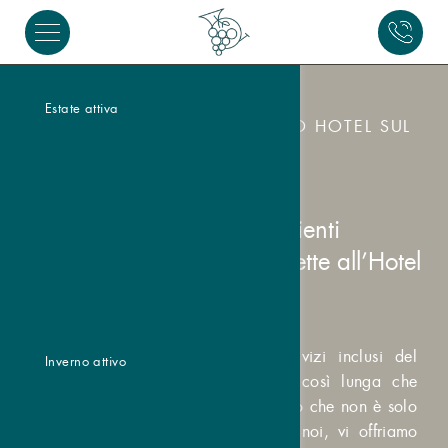
Estate attiva
SERVIZI INCLUSI DEL NOSTRO HOTEL SUL
LAGO DI RESIA
Scoprite gli ingredienti
per le vostre vacanze perfette all’Hotel
Traube Post.
Dove cominciare? La lista dei servizi inclusi del
Inverno attivo
nostro Hotel sul Lago di Resia è così lunga che
rimaniamo stupiti anche noi. Ma visto che non è solo
il numero di servizi che conta per noi, vi offriamo