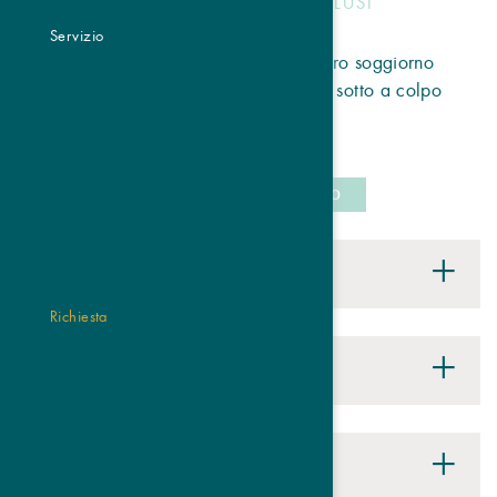
I NOSTRI SERVIZI INCLUSI
Servizio
Che altro è rimasto durante il vostro soggiorno
all'Hotel Traube Post, troverete qui sotto a colpo
d'occhio.
PRENOTA IL TRATTAMENTO
Servizi generali
Richiesta
La VenostaCard
Benefici del benessere