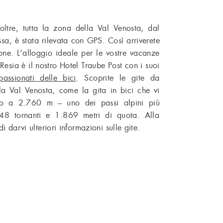
ltre, tutta la zona della Val Venosta, dal
sa, è stata rilevata con GPS. Così arriverete
one. L’alloggio ideale per le vostre vacanze
Resia è il nostro Hotel Traube Post con i suoi
passionati delle bici
. Scoprite le gite da
la Val Venosta, come la gita in bici che vi
vio a 2.760 m – uno dei passi alpini più
n 48 tornanti e 1.869 metri di quota. Alla
i darvi ulteriori informazioni sulle gite.