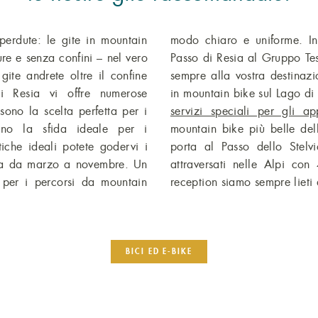
erdute: le gite in mountain
modo chiaro e uniforme. Ino
re e senza confini – nel vero
Passo di Resia al Gruppo Tes
ite andrete oltre il confine
sempre alla vostra destinazi
di Resia vi offre numerose
in mountain bike sul Lago di 
 sono la scelta perfetta per i
servizi speciali per gli ap
sono la sfida ideale per i
mountain bike più belle del
tiche ideali potete godervi i
porta al Passo dello Stel
sta da marzo a novembre. Un
attraversati nelle Alpi co
 per i percorsi da mountain
reception siamo sempre lieti d
BICI ED E-BIKE