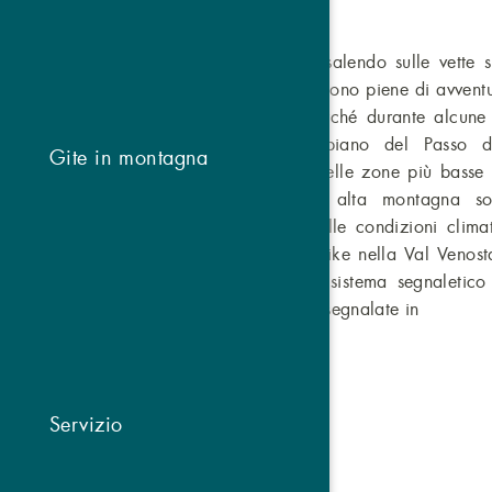
Da malga a malga o salendo sulle vette sp
bike nella Val Venosta sono piene di avventu
senso della parola. Perché durante alcune g
italiano. Anche l’altopiano del Passo 
Gite in montagna
possibilità: I percorsi nelle zone più basse
principianti, quelli in alta montagna 
professionisti. Grazie alle condizioni clima
percorsi da mountain bike nella Val Veno
grande vantaggio è il sistema segnaletico
bike: Tutte le gite sono segnalate in
Servizio