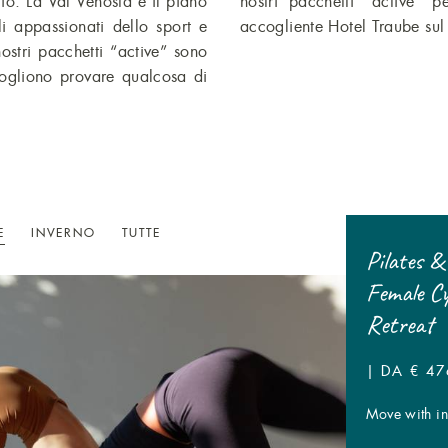
cio. La Val Venosta e il piano
vacanze da sogno nel nostro
li appassionati dello sport e
accogliente Hotel Traube sul
nostri pacchetti “active” sono
e vogliono provare qualcosa di
E
INVERNO
TUTTE
-20% sui buchi liberi!
Pilates &
Female C
| DA € 95,- P.P.
Retreat
Top Deals on selected dates & spots!
| DA € 476
Move with int