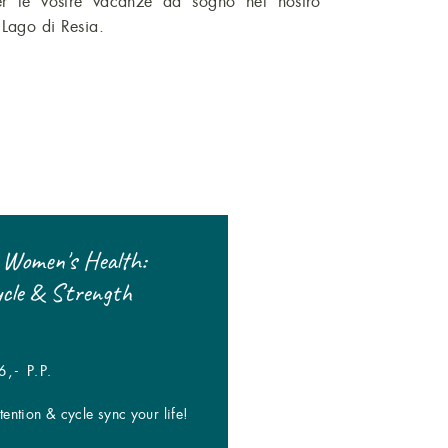
 Lago di Resia.
 Women's Health:
-20% sui buchi liberi!
ycle & Strength
| DA € 95,- P.P.
Top Deals on selected dates & spots!
,- P.P.
ention & cycle sync your life!