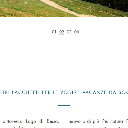
01
02
03
04
STRI PACCHETTI PER LE VOSTRE VACANZE DA S
 pittoresco Lago di Resia,
vventure. Venite a conoscere i